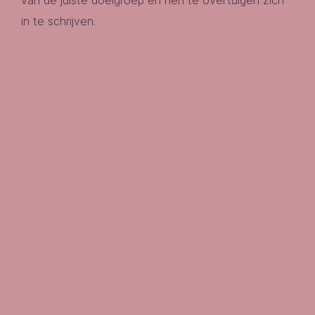
van de juiste doelgroep en hen te overtuigen zich
in te schrijven.