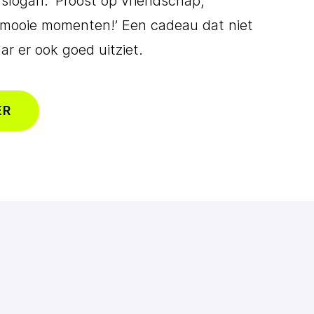
 slogan: ‘Proost op vriendschap,
e mooie momenten!’ Een cadeau dat niet
aar er ook goed uitziet.
ER