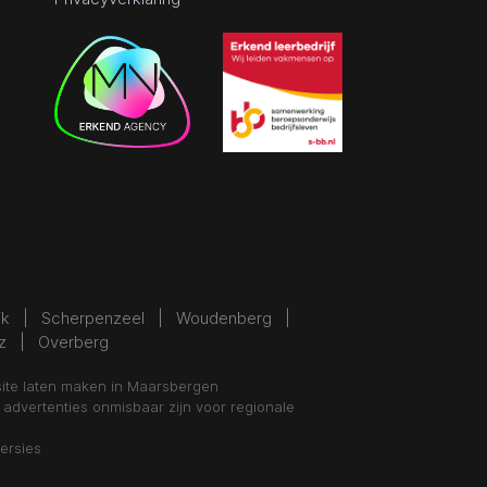
ik | Scherpenzeel | Woudenberg |
z | Overberg
ite laten maken in Maarsbergen
dvertenties onmisbaar zijn voor regionale
ersies