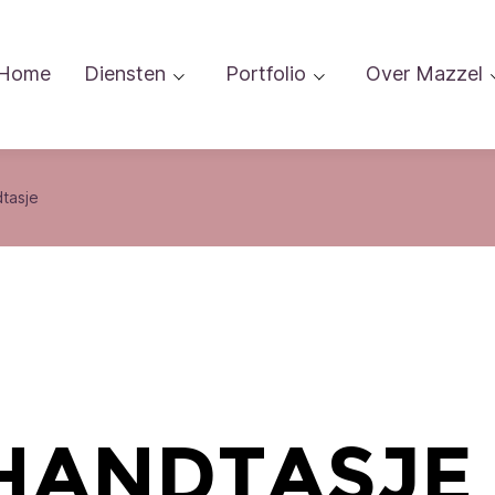
Home
Diensten
Portfolio
Over Mazzel
dtasje
 Handtasje