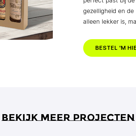
perfect past bij de
gezelligheid en d
alleen lekker is, m
BESTEL 'M HI
Bekijk meer projecten