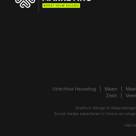
Utrechtse Heuvelrug |
Maarn
|
Maar
Zeist | Vee
Grafisch design in Maarsberg
Social media adverteren in Doorn en om
Het n