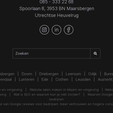
085 - 333 22 68
Spoorlaan 8, 3953 BN Maarsbergen
Utrechtse Heuvelrug
sbergen
| Doorn | Driebergen | Leersum | Odijk | Bunn
nendaal | Lunteren | Ede | Cothen | Leusden | Austerlit
en en omgeving
|
Website laten maken in Maarn en omgeving
|
Webs
geving |
Wat is SEO en waarom kun je niet zonder? |
Waarom Google a
bedrijven
ut van Google reviews voor bedrijven: meer vertrouwen en hogere conv