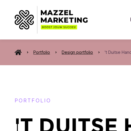
Portfolio
Design portfolio
't Duitse Han
PORTFOLIO
't Duitse